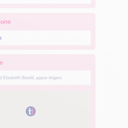
hone
2
e
d Elisabeth Boselli, 49100 Angers