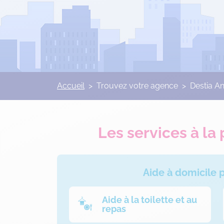
Accueil
>
Trouvez votre agence
>
Destia A
Les services à la
Aide à domicile
Aide à la toilette et au
repas