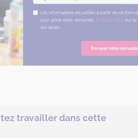
Les informations recueillies à partir de ce formu
pour gérer votre demande.
En savoir plus
sur la
vos droits
Envoyer votre demand
tez travailler dans cette