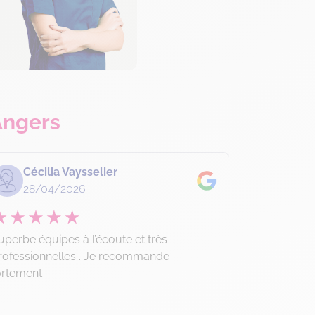
Angers
Cécilia Vaysselier
boure
28/04/2026
15/0
uperbe équipes à l’écoute et très
Je recomma
rofessionnelles . Je recommande
Une équipe a
ortement
professionne
intervenants
un travail d