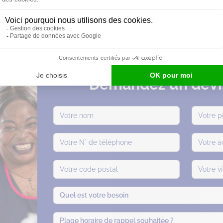
Demandez un devis
Quel est votre besoin
Plage horaire de rappel souhaitée ?