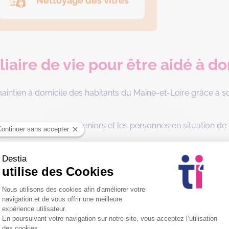
Nettoyage des vitres
iaire de vie pour être aidé à d
 maintien à domicile des habitants du Maine-et-Loire grâce à so
vie accompagnent les seniors et les personnes en situation de
 d’Avrillé, Saint-Barthélemy-d’Anjou, Les Ponts-de-Cé, Bea
Demandez un devis gratuit