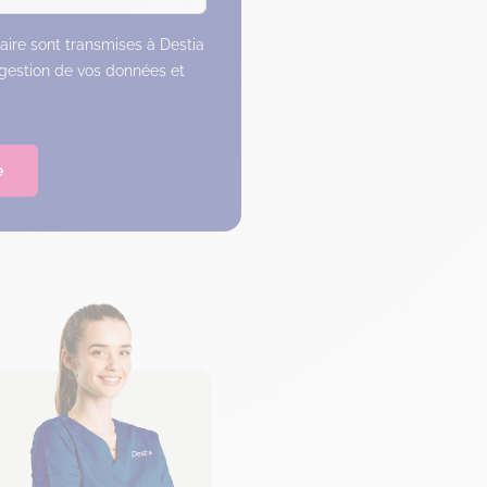
laire sont transmises à Destia
 gestion de vos données et
e