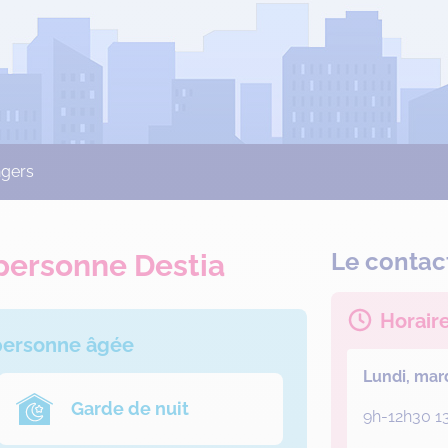
ngers
Le contac
 personne Destia
Horair
 personne âgée
Lundi, mar
Garde de nuit
9h-12h30 1