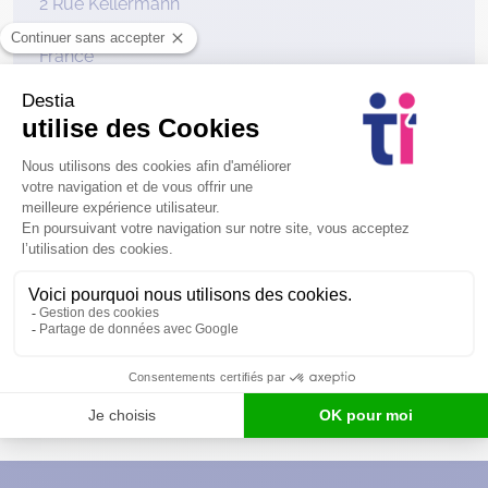
2 Rue Kellermann
59100 ROUBAIX
France
170 agences
sur tout le territoire
Sous 72h
mise en place de prestation
90%
de satisfaction