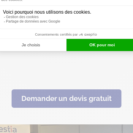
icile sur Bailleul ? Destia propose des services d’aide et d’a
.
’expérience d’assistantes et auxiliaires de vie diplômées et fo
 au repas, au lever, au coucher, du ménage, du repassage, les 
s ou de l’aide à la mobilité.
, nos équipes interviennent à Bailleul, mais aussi à Méteren, 
Demander un devis gratuit