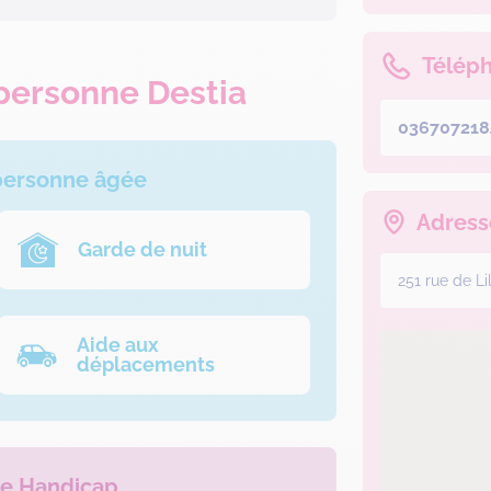
Télép
 personne Destia
036707218
 personne âgée
Adress
Garde de nuit
251 rue de L
Aide aux
déplacements
le Handicap