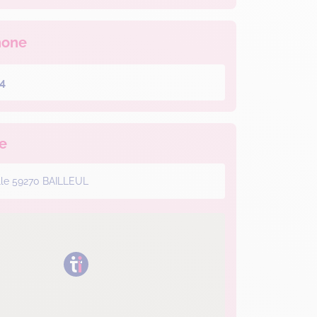
hone
4
e
ille 59270 BAILLEUL