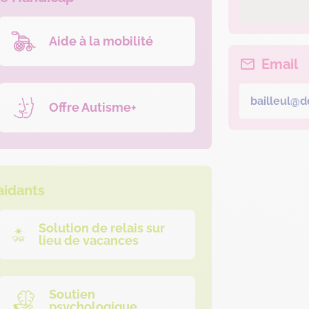
Aide à la mobilité
Email
bailleul@de
Offre Autisme+
aidants
Solution de relais sur
lieu de vacances
Soutien
psychologique