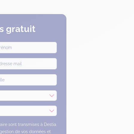
 gratuit
laire sont transmises à Destia
 gestion de vos données et