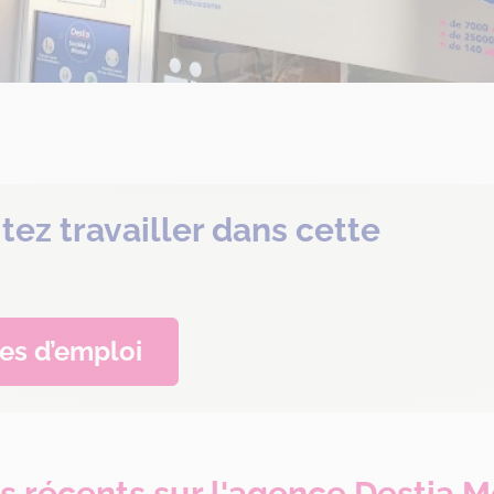
tez travailler dans cette
res d’emploi
is récents sur l'agence Destia M