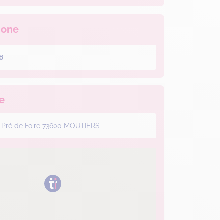
hone
8
e
u Pré de Foire 73600 MOUTIERS