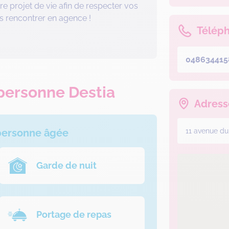
tre projet de vie afin de respecter vos
us rencontrer en agence !
Télép
048634415
 personne Destia
Adress
 personne âgée
11 avenue d
Garde de nuit
Portage de repas