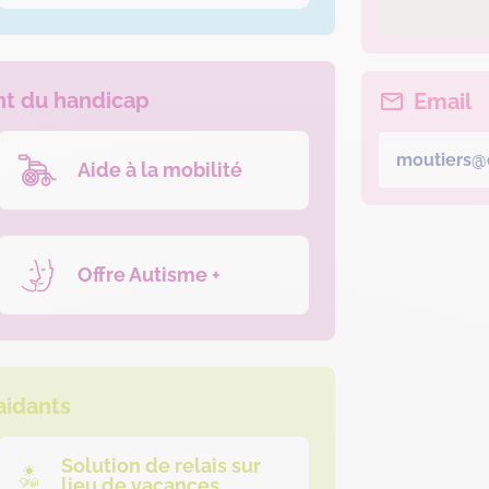
 du handicap
Email
moutiers@d
Aide à la mobilité
Offre Autisme +
aidants
Solution de relais sur
lieu de vacances