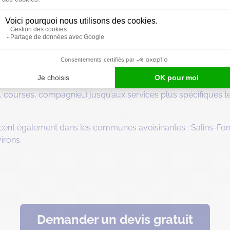
 personne et ménage à domicile 
e Destia Moûtiers. Nos équipes moutiéraines prennent en cha
os bénéficiaires. Nos auxiliaires de vie savoyardes proposent
courses, compagnie…) jusqu’aux services plus spécifiques tels q
cent également dans les communes avoisinantes : Salins-Fon
irons.
Demander un devis gratuit