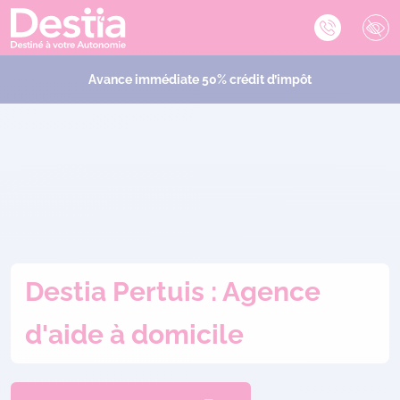
Avance immédiate 50% crédit d’impôt
Destia Pertuis : Agence
d'aide à domicile