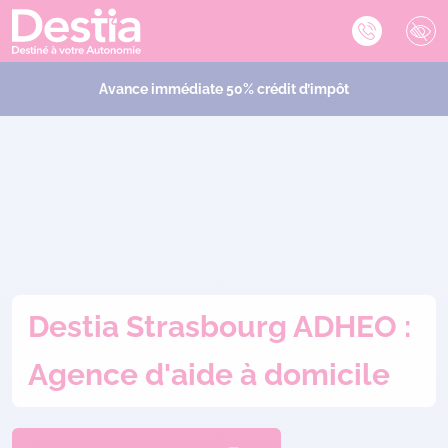
Avance immédiate 50% crédit d’impôt
Destia Strasbourg ADHEO :
Agence d'aide à domicile