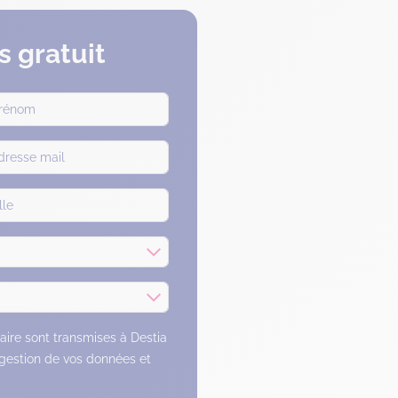
 gratuit
laire sont transmises à Destia
 gestion de vos données et