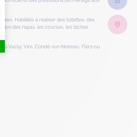
 à domicile et des prestations de ménage aux
ées. Habilités à réaliser des toilettes, des
tion des repas, les courses, les tâches
ent à Vassy, Vire, Condé-sur-Noireau, Flers ou