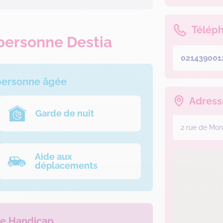
Télép
 personne Destia
021439001
 personne âgée
Adress
Garde de nuit
2 rue de Mo
Aide aux
déplacements
le Handicap