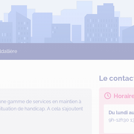
ldallière
Le contac
Horair
re une gamme de services en maintien à
tuation de handicap. A cela s’ajoutent
Du lundi a
9h-12h30 1