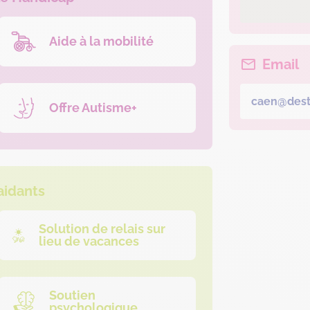
Aide à la mobilité
Email
caen@desti
Offre Autisme+
aidants
Solution de relais sur
lieu de vacances
Soutien
psychologique