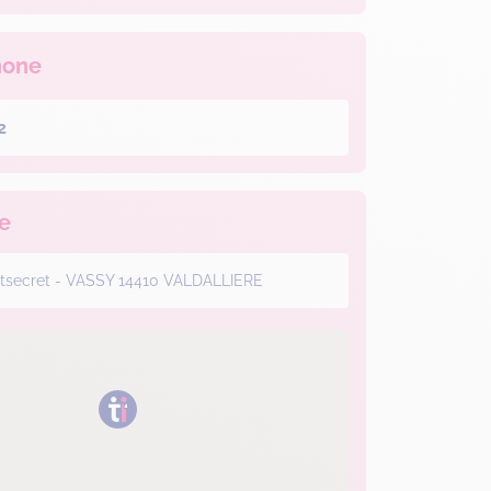
hone
2
e
ntsecret - VASSY 14410 VALDALLIERE