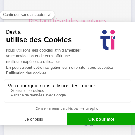
Des facilités et des avantages
En plus d’offrir une large palette de services à la
personne et de soins à domicile,
nos agences
proposent des prestations complètes
qui vous
déchargent des démarches administratives
usuelles et des formalités légales et
contractuelles
qu’elles font à votre place.
Nos équipes vous informent et
vous
accompagnent dans vos recherches d’aides et
prises en charge financières
.
Grâce à son agrément Services à la personne,
Destia vous fait bénéficier
d’un crédit d’impôt de
50 % des dépenses engagées
.