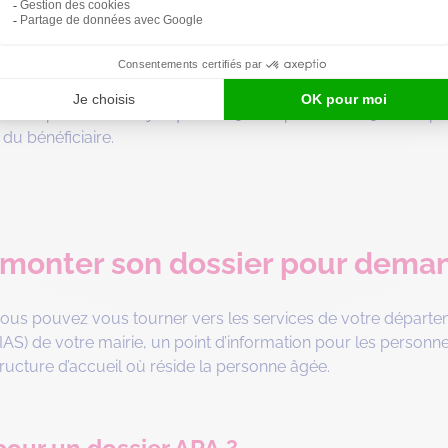
aximale de 548,54 € par an, soit 45,71 € par mois, peut êtr
aire en EHPAD.
e aide pouvant aller jusqu’à 1 089,81 € par an, soit 90,81 € p
 du bénéficiaire.
onter son dossier pour demand
vous pouvez vous tourner vers les services de votre dépar
S) de votre mairie, un point d’information pour les personne
structure d’accueil où réside la personne âgée.