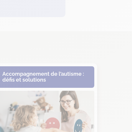
Commen
Accompagnement de l’autisme :
confian
défis et solutions
et béné