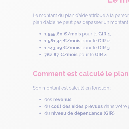
Le montant du plan d’aide attribué à la per
plan d’aide ne peut pas dépasser un montant 
1 955,60 €/mois
pour le
GIR 1
,
1 581,44 €/mois
pour le
GIR 2
,
1 143,09 €/mois
pour le
GIR 3
,
762,87 €/mois
pour le
GIR 4
.
Comment est calculé le plan 
Son montant est calculé en fonction :
des
revenus,
du
coût des aides prévues
dans votre p
du
niveau de dépendance (GIR)
.