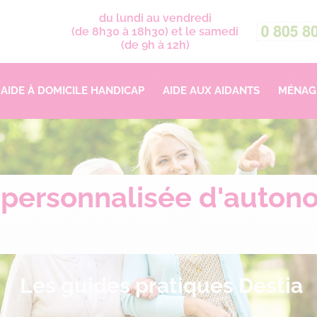
du lundi au vendredi
(de 8h30 à 18h30) et le samedi
(de 9h à 12h)
AIDE À DOMICILE HANDICAP
AIDE AUX AIDANTS
MÉNAGE
 personnalisée d'autono
Les guides pratiques Destia