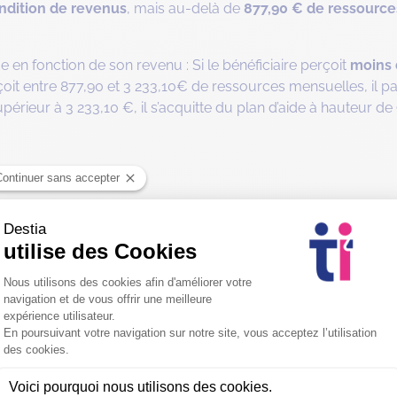
ondition de revenus
, mais au-delà de
877,90 € de ressourc
e en fonction de son revenu : Si le bénéficiaire perçoit
moins 
perçoit entre 877,90 et 3 233,10€ de ressources mensuelles, il 
périeur à 3 233,10 €, il s’acquitte du plan d’aide à hauteur de
A) est versée par le département
et peut être reversée direc
u service d’aide à domicile qui intervient.
les du plan d’aide de l’APA à domicile
el dans la prise en charge du bénéficiaire, le plafond de l’A