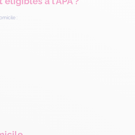
éligibles à l’APA ?
micile :
micile